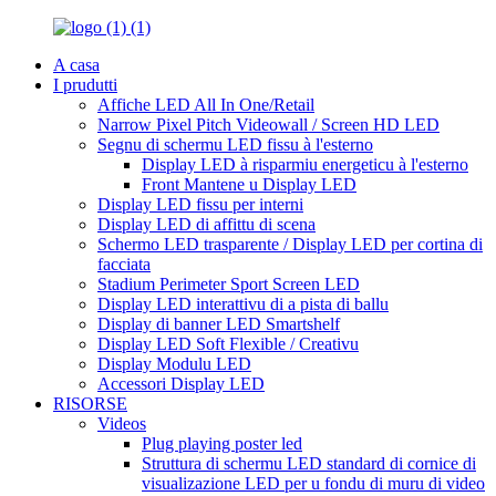
A casa
I prudutti
Affiche LED All In One/Retail
Narrow Pixel Pitch Videowall / Screen HD LED
Segnu di schermu LED fissu à l'esterno
Display LED à risparmiu energeticu à l'esterno
Front Mantene u Display LED
Display LED fissu per interni
Display LED di affittu di scena
Schermo LED trasparente / Display LED per cortina di
facciata
Stadium Perimeter Sport Screen LED
Display LED interattivu di a pista di ballu
Display di banner LED Smartshelf
Display LED Soft Flexible / Creativu
Display Modulu LED
Accessori Display LED
RISORSE
Videos
Plug playing poster led
Struttura di schermu LED standard di cornice di
visualizazione LED per u fondu di muru di video