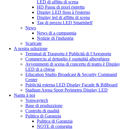
LED di affittu di scena
HD Passu di pixel ristrettu
Display LED fissu à l'esterno
Display led di affittu di scena
Tag di prezzu LED Smartshelf
News
News di a cumpagnia
Notizie di l'industria
Scaricate
A nostra suluzione
Terminal di Trasportu è Publicità di l'Aeroportu
Commerciu al dettaglio è ospitalità alberghiera
Avvenimenti di scena di cuncertu di teatru è Display
LED di a chjesa
Education Studio Broadcast & Security Command
Center
Publicità esterna LED Display Facade & Billboard
Stadium Arena Sport Perimetru Display LED
Nantu à noi
Yonwaytech
Base di pruduzzione
Controlu di qualità
Pulitica di Garanzia
Pulitica di Garanzia
NOTE di consegna