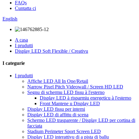
FAQs
Cuntatta ci
English
A casa
I prudutti
Display LED Soft Flexible / Creativu
I categurie
I prudutti
Affiche LED All In One/Retail
Narrow Pixel Pitch Videowall / Screen HD LED
Segnu di schermu LED fissu à l'esterno
Display LED à risparmiu energeticu à l'esterno
Front Mantene u Display LED
Display LED fissu per interni
Display LED di affittu di scena
Schermo LED trasparente / Display LED per cortina di
facciata
Stadium Perimeter Sport Screen LED
Display LED interattivu di a pista di ballu