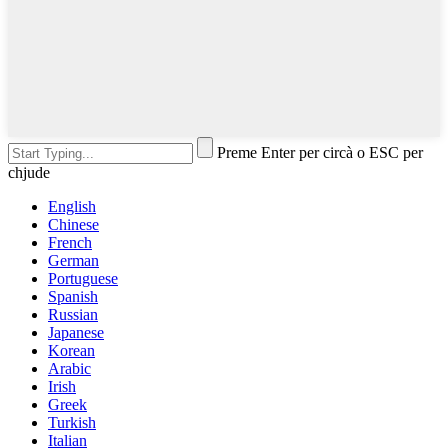
Preme Enter per circà o ESC per
chjude
English
Chinese
French
German
Portuguese
Spanish
Russian
Japanese
Korean
Arabic
Irish
Greek
Turkish
Italian