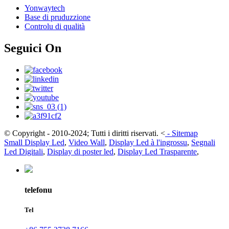
Yonwaytech
Base di pruduzzione
Controlu di qualità
Seguici On
© Copyright - 2010-2024; Tutti i diritti riservati.
<
-
Sitemap
Small Display Led
,
Video Wall
,
Display Led à l'ingrossu
,
Segnali
Led Digitali
,
Display di poster led
,
Display Led Trasparente
,
telefonu
Tel