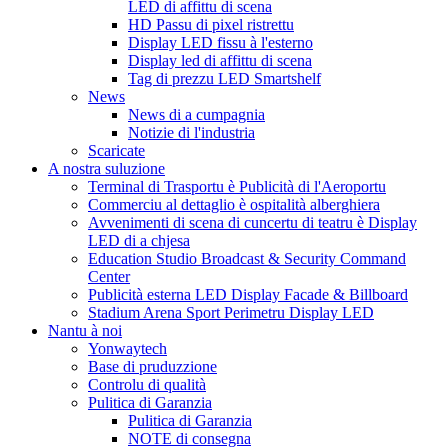
LED di affittu di scena
HD Passu di pixel ristrettu
Display LED fissu à l'esterno
Display led di affittu di scena
Tag di prezzu LED Smartshelf
News
News di a cumpagnia
Notizie di l'industria
Scaricate
A nostra suluzione
Terminal di Trasportu è Publicità di l'Aeroportu
Commerciu al dettaglio è ospitalità alberghiera
Avvenimenti di scena di cuncertu di teatru è Display
LED di a chjesa
Education Studio Broadcast & Security Command
Center
Publicità esterna LED Display Facade & Billboard
Stadium Arena Sport Perimetru Display LED
Nantu à noi
Yonwaytech
Base di pruduzzione
Controlu di qualità
Pulitica di Garanzia
Pulitica di Garanzia
NOTE di consegna