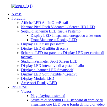
A casa
I prudutti
Affiche LED All In One/Retail
Narrow Pixel Pitch Videowall / Screen HD LED
Segnu di schermu LED fissu à l'esterno
Display LED à risparmiu energeticu à l'esterno
Front Mantene u Display LED
Display LED fissu per interni
Display LED di affittu di scena
Schermo LED trasparente / Display LED per cortina di
facciata
Stadium Perimeter Sport Screen LED
Display LED interattivu di a pista di ballu
Display di banner LED Smartshelf
Display LED Soft Flexible / Creativu
Display Modulu LED
Accessori Display LED
RISORSE
Videos
Plug playing poster led
Struttura di schermu LED standard di cornice di
visualizazione LED per u fondu di muru di video