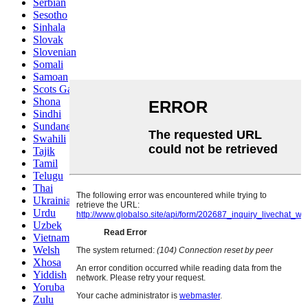
Serbian
Sesotho
Sinhala
Slovak
Slovenian
Somali
Samoan
Scots Gaelic
Shona
Sindhi
Sundanese
Swahili
Tajik
Tamil
Telugu
Thai
Ukrainian
Urdu
Uzbek
Vietnamese
Welsh
Xhosa
Yiddish
Yoruba
Zulu