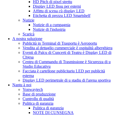
HD Pitch di pixel strettu
Display LED fissu per esterni
Affittu di scena cù display LED
Etichetta di prezzu LED Smartshelf
Nutizie
Nutizie di a cumpagnia
Nutizie di l'industria
Scaricà
A nostra suluzione
Publicità in Terminal di Trasportu è Aeroportu
Vendita al dettaglio cummerciale è ospitalità alberghiera
Eventi di Palcu di Cuncerti di Teatru è Display LED di
Chjesa
Centru di Cummandu di Trasmissione è Sicurezza di u
Studio Educativu
Facciata è cartellone publicitariu LED per publicità
esterna
Display LED perimetrale di u stadiu di l'arena sportiva
Nantu à noi
Yonwaytech
Base di pruduzzione
Cuntrollu di qualità
Pulitica di garanzia
Pulitica di garanzia
NOTE DI CUNSEGNA