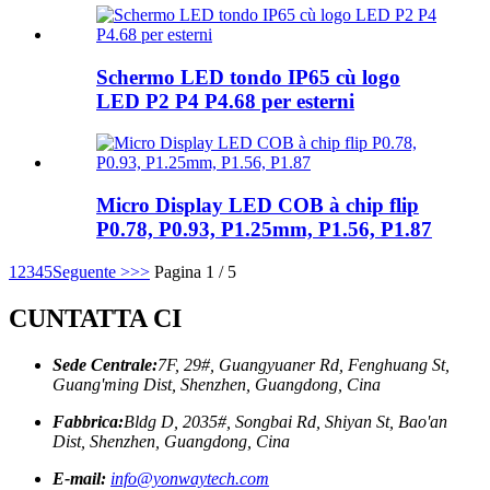
Schermo LED tondo IP65 cù logo
LED P2 P4 P4.68 per esterni
Micro Display LED COB à chip flip
P0.78, P0.93, P1.25mm, P1.56, P1.87
1
2
3
4
5
Seguente >
>>
Pagina 1 / 5
CUNTATTA CI
Sede Centrale:
7F, 29#, Guangyuaner Rd, Fenghuang St,
Guang'ming Dist, Shenzhen, Guangdong, Cina
Fabbrica:
Bldg D, 2035#, Songbai Rd, Shiyan St, Bao'an
Dist, Shenzhen, Guangdong, Cina
E-mail:
info@yonwaytech.com