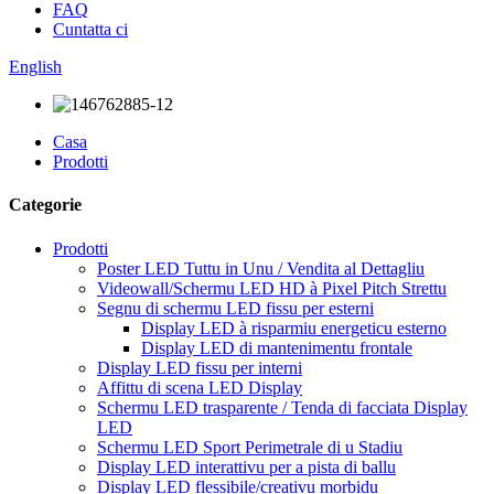
FAQ
Cuntatta ci
English
Casa
Prodotti
Categorie
Prodotti
Poster LED Tuttu in Unu / Vendita al Dettagliu
Videowall/Schermu LED HD à Pixel Pitch Strettu
Segnu di schermu LED fissu per esterni
Display LED à risparmiu energeticu esterno
Display LED di mantenimentu frontale
Display LED fissu per interni
Affittu di scena LED Display
Schermu LED trasparente / Tenda di facciata Display
LED
Schermu LED Sport Perimetrale di u Stadiu
Display LED interattivu per a pista di ballu
Display LED flessibile/creativu morbidu