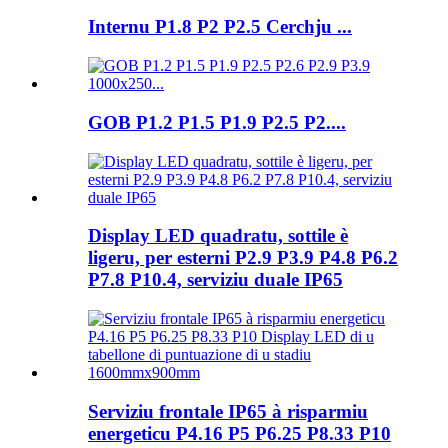
Internu P1.8 P2 P2.5 Cerchju ...
GOB P1.2 P1.5 P1.9 P2.5 P2....
Display LED quadratu, sottile è
ligeru, per esterni P2.9 P3.9 P4.8 P6.2
P7.8 P10.4, serviziu duale IP65
Serviziu frontale IP65 à risparmiu
energeticu P4.16 P5 P6.25 P8.33 P10