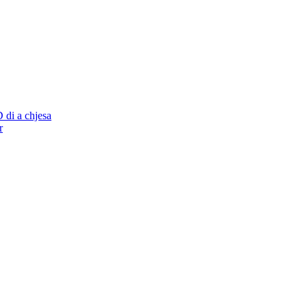
 di a chjesa
r