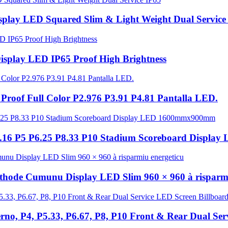
isplay LED Squared Slim & Light Weight Dual Service
 Display LED IP65 Proof High Brightness
Proof Full Color P2.976 P3.91 P4.81 Pantalla LED.
 P4.16 P5 P6.25 P8.33 P10 Stadium Scoreboard Disp
athode Cumunu Display LED Slim 960 × 960 à risparmi
terno, P4, P5.33, P6.67, P8, P10 Front & Rear Dual Se