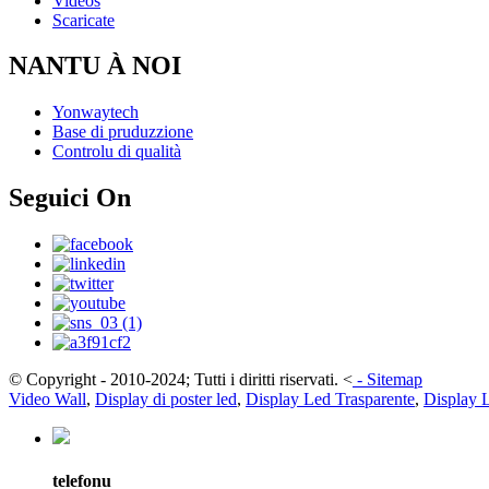
Videos
Scaricate
NANTU À NOI
Yonwaytech
Base di pruduzzione
Controlu di qualità
Seguici On
© Copyright - 2010-2024; Tutti i diritti riservati.
<
-
Sitemap
Video Wall
,
Display di poster led
,
Display Led Trasparente
,
Display 
telefonu