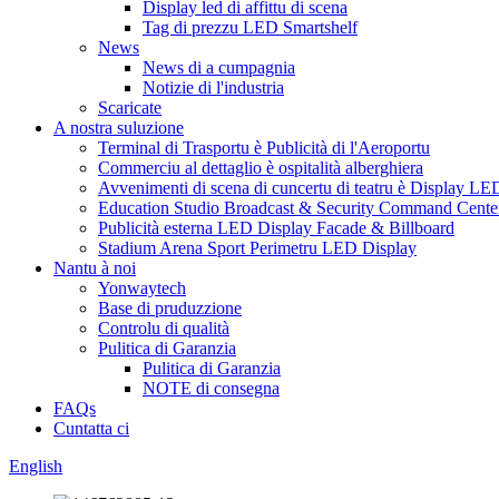
Display led di affittu di scena
Tag di prezzu LED Smartshelf
News
News di a cumpagnia
Notizie di l'industria
Scaricate
A nostra suluzione
Terminal di Trasportu è Publicità di l'Aeroportu
Commerciu al dettaglio è ospitalità alberghiera
Avvenimenti di scena di cuncertu di teatru è Display LED
Education Studio Broadcast & Security Command Cente
Publicità esterna LED Display Facade & Billboard
Stadium Arena Sport Perimetru LED Display
Nantu à noi
Yonwaytech
Base di pruduzzione
Controlu di qualità
Pulitica di Garanzia
Pulitica di Garanzia
NOTE di consegna
FAQs
Cuntatta ci
English