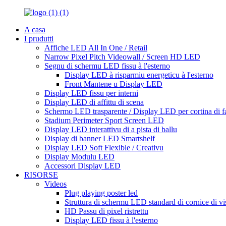
A casa
I prudutti
Affiche LED All In One / Retail
Narrow Pixel Pitch Videowall / Screen HD LED
Segnu di schermu LED fissu à l'esterno
Display LED à risparmiu energeticu à l'esterno
Front Mantene u Display LED
Display LED fissu per interni
Display LED di affittu di scena
Schermo LED trasparente / Display LED per cortina di f
Stadium Perimeter Sport Screen LED
Display LED interattivu di a pista di ballu
Display di banner LED Smartshelf
Display LED Soft Flexible / Creativu
Display Modulu LED
Accessori Display LED
RISORSE
Videos
Plug playing poster led
Struttura di schermu LED standard di cornice di v
HD Passu di pixel ristrettu
Display LED fissu à l'esterno