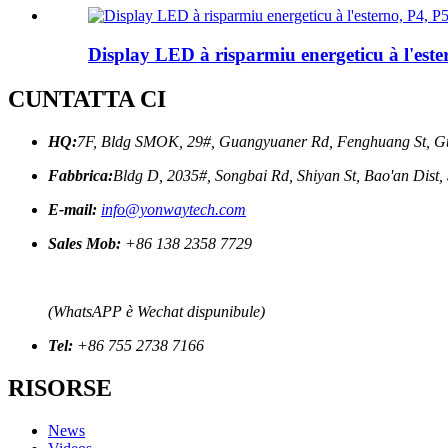
Display LED à risparmiu energeticu à l'este
CUNTATTA CI
HQ:
7F, Bldg SMOK, 29#, Guangyuaner Rd, Fenghuang St, G
Fabbrica:
Bldg D, 2035#, Songbai Rd, Shiyan St, Bao'an Dist
E-mail:
info@yonwaytech.com
Sales Mob:
+86 138 2358 7729
(WhatsAPP è Wechat dispunibule)
Tel:
+86 755 2738 7166
RISORSE
News