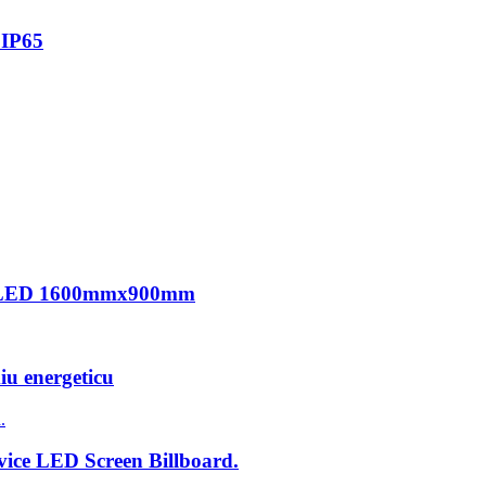
 IP65
lay LED 1600mmx900mm
u energeticu
rvice LED Screen Billboard.