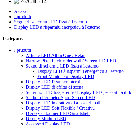
A casa
I prudutti
Segnu di schermu LED fissu à l'esterno
Display LED à risparmiu energeticu à l'esterno
I categurie
I prudutti
Affiche LED All In One / Retail
Narrow Pixel Pitch Videowall / Screen HD LED
Segnu di schermu LED fissu à l'esterno
Display LED à risparmiu energeticu à l'esterno
Front Mantene u Display LED
Display LED fissu per interni
Display LED di affittu di scena
Schermo LED trasparente / Display LED per cortina di f
Stadium Perimeter Sport Screen LED
Display LED interattivu di a pista di ballu
Display LED Soft Flexible / Creativu
Display di banner LED Smartshelf
Display Modulu LED
Accessori Display LED