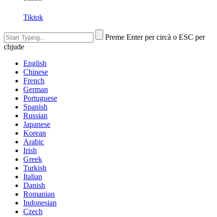
Tiktok
Preme Enter per circà o ESC per
chjude
English
Chinese
French
German
Portuguese
Spanish
Russian
Japanese
Korean
Arabic
Irish
Greek
Turkish
Italian
Danish
Romanian
Indonesian
Czech