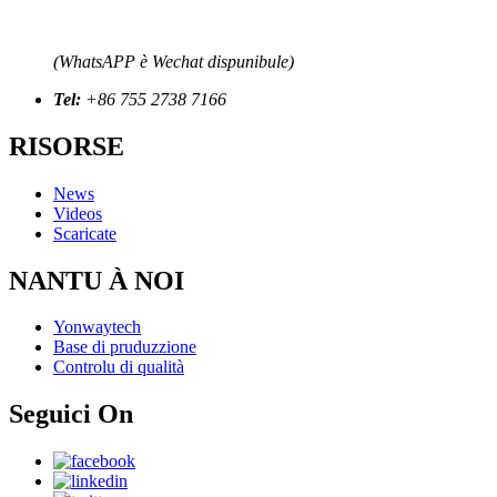
(WhatsAPP è Wechat dispunibule)
Tel:
+86 755 2738 7166
RISORSE
News
Videos
Scaricate
NANTU À NOI
Yonwaytech
Base di pruduzzione
Controlu di qualità
Seguici On