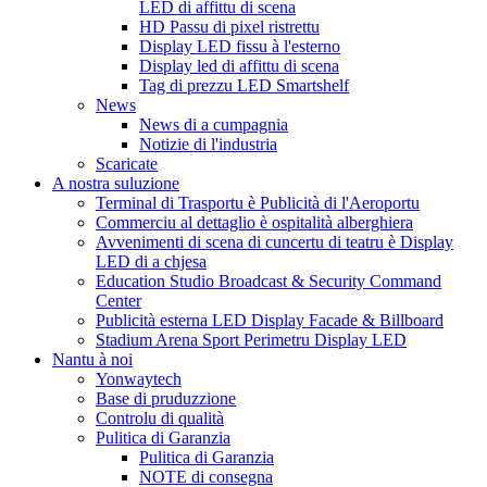
LED di affittu di scena
HD Passu di pixel ristrettu
Display LED fissu à l'esterno
Display led di affittu di scena
Tag di prezzu LED Smartshelf
News
News di a cumpagnia
Notizie di l'industria
Scaricate
A nostra suluzione
Terminal di Trasportu è Publicità di l'Aeroportu
Commerciu al dettaglio è ospitalità alberghiera
Avvenimenti di scena di cuncertu di teatru è Display
LED di a chjesa
Education Studio Broadcast & Security Command
Center
Publicità esterna LED Display Facade & Billboard
Stadium Arena Sport Perimetru Display LED
Nantu à noi
Yonwaytech
Base di pruduzzione
Controlu di qualità
Pulitica di Garanzia
Pulitica di Garanzia
NOTE di consegna