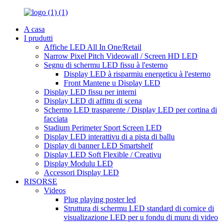
A casa
I prudutti
Affiche LED All In One/Retail
Narrow Pixel Pitch Videowall / Screen HD LED
Segnu di schermu LED fissu à l'esterno
Display LED à risparmiu energeticu à l'esterno
Front Mantene u Display LED
Display LED fissu per interni
Display LED di affittu di scena
Schermo LED trasparente / Display LED per cortina di
facciata
Stadium Perimeter Sport Screen LED
Display LED interattivu di a pista di ballu
Display di banner LED Smartshelf
Display LED Soft Flexible / Creativu
Display Modulu LED
Accessori Display LED
RISORSE
Videos
Plug playing poster led
Struttura di schermu LED standard di cornice di
visualizazione LED per u fondu di muru di video