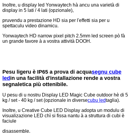
Inoltre, u display led Yonwaytech hà ancu una varietà di
display in 5 lati / 4 lati (opzionale),
pruvendu a prestazione HD sia per l'effetti sia per u
spettaculu video dinamicu.
Yonwaytech HD narrow pixel pitch 2.5mm led screen pò fà
un grande favore à a vostra attività DOOH.
Pesu ligeru è IP65 a prova di acqua
segnu cube
led
in una facilità d'installazione rende a vostra
segnaletica più ottenibile.
U pesu di u nostru Display LED Magic Cube outdoor hè di 5
kg / set - 40 kg / set (opzionale in diverse
cubu led
taglia).
Inoltre, u Creative Cube LED Display adopta un modulu di
visualizazione LED chì si fissa nantu à a struttura di cubi è
faciule
disassemble.