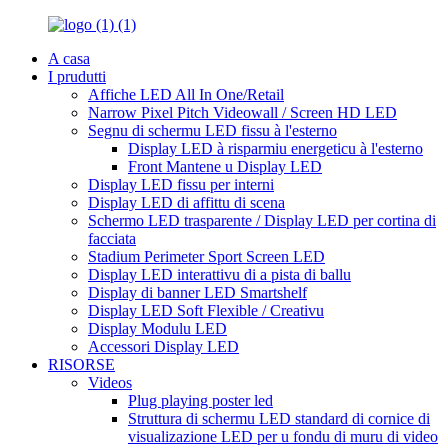
A casa
I prudutti
Affiche LED All In One/Retail
Narrow Pixel Pitch Videowall / Screen HD LED
Segnu di schermu LED fissu à l'esterno
Display LED à risparmiu energeticu à l'esterno
Front Mantene u Display LED
Display LED fissu per interni
Display LED di affittu di scena
Schermo LED trasparente / Display LED per cortina di
facciata
Stadium Perimeter Sport Screen LED
Display LED interattivu di a pista di ballu
Display di banner LED Smartshelf
Display LED Soft Flexible / Creativu
Display Modulu LED
Accessori Display LED
RISORSE
Videos
Plug playing poster led
Struttura di schermu LED standard di cornice di
visualizazione LED per u fondu di muru di video