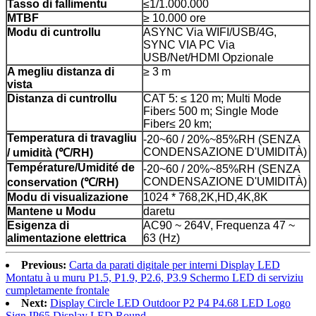
Tasso di fallimentu
≤1/1.000.000
MTBF
≥ 10.000 ore
Modu di cuntrollu
ASYNC Via WIFI/USB/4G,
SYNC VIA PC Via
USB/Net/HDMI Opzionale
A megliu distanza di
≥ 3 m
vista
Distanza di cuntrollu
CAT 5: ≤ 120 m; Multi Mode
Fiber≤ 500 m; Single Mode
Fiber≤ 20 km;
Temperatura di travagliu
-20~60 / 20%~85%RH (SENZA
CONDENSAZIONE D'UMIDITÀ)
/ umidità (
℃
/RH)
Température/Umidité de
-20~60 / 20%~85%RH (SENZA
CONDENSAZIONE D'UMIDITÀ)
conservation (
℃
/RH)
Modu di visualizazione
1024 * 768,2K,HD,4K,8K
Mantene u Modu
daretu
Esigenza di
AC90 ~ 264V, Frequenza 47 ~
alimentazione elettrica
63 (Hz)
Previous:
Carta da parati digitale per interni Display LED
Montatu à u muru P1.5, P1.9, P2.6, P3.9 Schermo LED di serviziu
cumpletamente frontale
Next:
Display Circle LED Outdoor P2 P4 P4.68 LED Logo
Sign IP65 Display LED Round