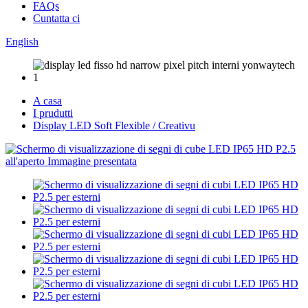
FAQs
Cuntatta ci
English
A casa
I prudutti
Display LED Soft Flexible / Creativu