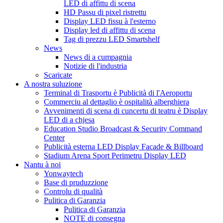
LED di affittu di scena
HD Passu di pixel ristrettu
Display LED fissu à l'esterno
Display led di affittu di scena
Tag di prezzu LED Smartshelf
News
News di a cumpagnia
Notizie di l'industria
Scaricate
A nostra suluzione
Terminal di Trasportu è Publicità di l'Aeroportu
Commerciu al dettaglio è ospitalità alberghiera
Avvenimenti di scena di cuncertu di teatru è Display
LED di a chjesa
Education Studio Broadcast & Security Command
Center
Publicità esterna LED Display Facade & Billboard
Stadium Arena Sport Perimetru Display LED
Nantu à noi
Yonwaytech
Base di pruduzzione
Controlu di qualità
Pulitica di Garanzia
Pulitica di Garanzia
NOTE di consegna