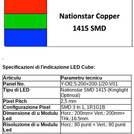
Specificazioni di l'indicazione LED Cube:
Articulu
Parametru tecnicu
Panel No.
Y-Of2.5-200×200-1/20-V01
Tipu di LED
Nationstar SMD 1415 (Kinglight
Optinoal)
Pixel Pitch
2,5 mm
Configurazione Pixel
SMD 3 In 1, 1R1G1B
Dimensione di u Modulu
Horz.: 200mm× Vert.: 200mm×
Led
Thk.:16.5mm
Risoluzione di u Modulu
Horz.: 80 punti × Vert.: 80 punti
Led