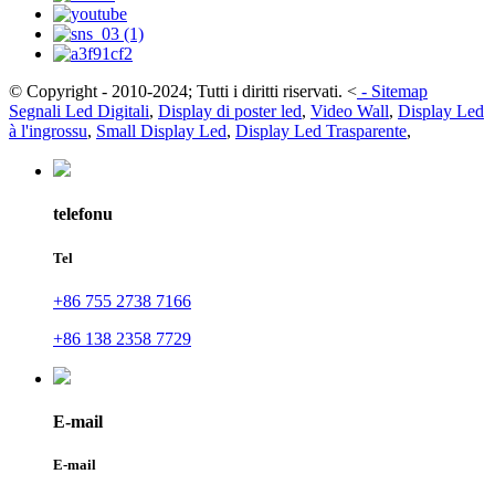
© Copyright - 2010-2024; Tutti i diritti riservati.
<
-
Sitemap
Segnali Led Digitali
,
Display di poster led
,
Video Wall
,
Display Led
à l'ingrossu
,
Small Display Led
,
Display Led Trasparente
,
telefonu
Tel
+86 755 2738 7166
+86 138 2358 7729
E-mail
E-mail