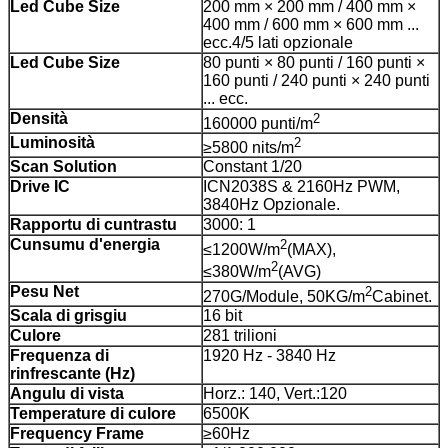
Led Cube Size
200 mm × 200 mm / 400 mm ×
400 mm / 600 mm × 600 mm ...
ecc.4/5 lati opzionale
Led Cube Size
80 punti × 80 punti / 160 punti ×
160 punti / 240 punti × 240 punti
... ecc.
Densità
2
160000 punti/m
Luminosità
2
≥5800 nits/m
Scan Solution
Constant 1/20
Drive IC
ICN2038S & 2160Hz PWM,
3840Hz Opzionale.
Rapportu di cuntrastu
3000: 1
Cunsumu d'energia
2
≤1200W/m
(MAX),
2
≤380W/m
(AVG)
Pesu Net
2
270G/Module, 50KG/m
Cabinet.
Scala di grisgiu
16 bit
Culore
281 trilioni
Frequenza di
1920 Hz - 3840 Hz
rinfrescante (Hz)
Angulu di vista
Horz.: 140, Vert.:120
Temperature di culore
6500K
Frequency Frame
≥60Hz