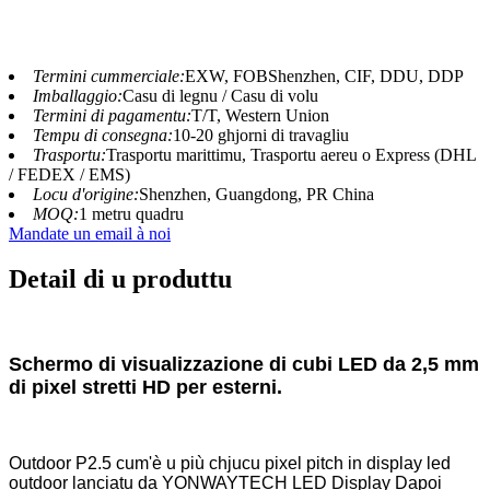
Termini cummerciale:
EXW, FOBShenzhen, CIF, DDU, DDP
Imballaggio:
Casu di legnu / Casu di volu
Termini di pagamentu:
T/T, Western Union
Tempu di consegna:
10-20 ghjorni di travagliu
Trasportu:
Trasportu marittimu, Trasportu aereu o Express (DHL
/ FEDEX / EMS)
Locu d'origine:
Shenzhen, Guangdong, PR China
MOQ:
1 metru quadru
Mandate un email à noi
Detail di u produttu
Schermo di visualizzazione di cubi LED da 2,5 mm
di pixel stretti HD per esterni.
Outdoor P2.5 cum'è u più chjucu pixel pitch in display led
outdoor lanciatu da YONWAYTECH LED Display Dapoi