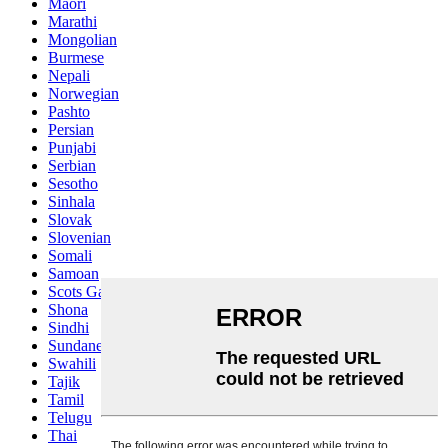
Maori
Marathi
Mongolian
Burmese
Nepali
Norwegian
Pashto
Persian
Punjabi
Serbian
Sesotho
Sinhala
Slovak
Slovenian
Somali
Samoan
Scots Gaelic
Shona
Sindhi
Sundanese
Swahili
Tajik
Tamil
Telugu
Thai