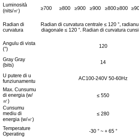
Luminosità
≥700
≥800
≥900
≥900
≥800
≥800
≥9
(nits/㎡)
Radian di
Radian di curvatura centrale ≤ 120 °, radianu
curvatura
diagonale ≤ 120 °. Radian di curvatura cunsig
Angulu di vista
120
(°)
Gray Gray
14
(bits)
U putere di u
AC100-240V 50-60Hz
funziunamentu
Max. Cunsumu
di energia (w/
≤ 550
㎡)
Cunsumu
mediu di
≤ 280
energia (w/㎡)
Temperature
-30 ° ~ + 65 °
Operating