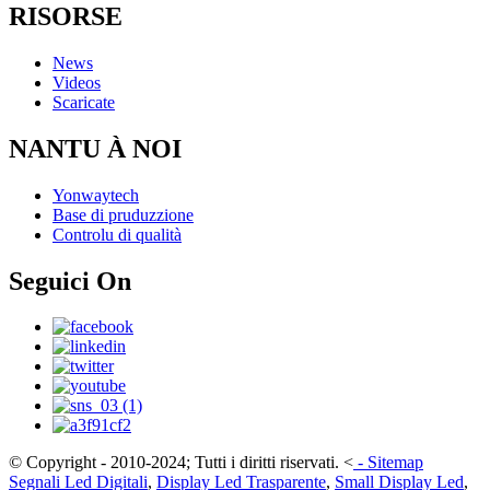
RISORSE
News
Videos
Scaricate
NANTU À NOI
Yonwaytech
Base di pruduzzione
Controlu di qualità
Seguici On
© Copyright - 2010-2024; Tutti i diritti riservati.
<
-
Sitemap
Segnali Led Digitali
,
Display Led Trasparente
,
Small Display Led
,