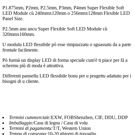
P1.875mm, P2mm, P2.5mm, P3mm, P4mm Super Flexible Soft
LED Module cù 240mmx120mm o 256mmx128mm Flexible LED
Panel Size.
P2.5mm anu ancu Super Flexible Soft LED Module cù
320mmx160mm.
U modulu LED flessibile pò esse rimpiazzatu o sguassatu da a parte
frontale facilmente.
Pò furmà un display LED di forma speciale cum'è ti piace per fà a
schermu più di moda è attrattiva.
Differenti pannellu LED flessibile bonu per u prugettu adattatu per i
bisogni di u cliente.
Termini cummerciale:
EXW, FOBShenzhen, CIF, DDU, DDP
Imballaggio:
Casu di legnu / Casu di volu
Termini di pagamentu:
T/T, Western Union
Tempu di consegna:
10-20 ghjorni di travagliu