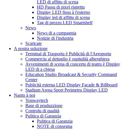
LED di affittu di scena
HD Passu di pixel ristrettu
Display LED fissu à l'esterno
Display led di affittu di scena
Tag di prezzu LED Smartshelf
News
News di a cumpagnia
Notizie di l'industria
Scaricate
A nostra suluzione
Terminal di Trasportu è Publicità di l'Aeroportu
Commerciu al dettaglio è ospitalità alberghiera
Avvenimenti di scena di cuncertu di teatru è Display
LED di a chjesa
Education Studio Broadcast & Security Command
Center
Publicità esterna LED Display Facade & Billboard
Stadium Arena Sport Perimetru Display LED
Nantu à noi
Yonwaytech
Base di pruduzzione
Controlu di qualità
Pulitica di Garanzia
Pulitica di Garanzia
NOTE di consegna