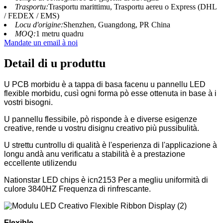
Trasportu:
Trasportu marittimu, Trasportu aereu o Express (DHL
/ FEDEX / EMS)
Locu d'origine:
Shenzhen, Guangdong, PR China
MOQ:
1 metru quadru
Mandate un email à noi
Detail di u produttu
U PCB morbidu è a tappa di basa facenu u pannellu LED
flexible morbidu, cusì ogni forma pò esse ottenuta in base à i
vostri bisogni.
U pannellu flessibile, pò risponde à e diverse esigenze
creative, rende u vostru disignu creativo più pussibulità.
U strettu cuntrollu di qualità è l'esperienza di l'applicazione à
longu andà anu verificatu a stabilità è a prestazione
eccellente utilizendu
Nationstar LED chips è icn2153 Per a megliu uniformità di
culore 3840HZ Frequenza di rinfrescante.
Flexible