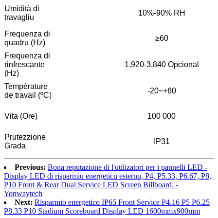
Umidità di
10%-90% RH
travagliu
Frequenza di
≥60
quadru (Hz)
Frequenza di
rinfrescante
1,920-3,840 Opcional
(Hz)
Température
-20~+60
de travail (ºC)
Vita (Ore)
100 000
Prutezzione
IP31
Grada
Previous:
Bona reputazione di l'utilizatori per i pannelli LED -
Display LED di risparmiu energeticu esternu, P4, P5.33, P6.67, P8,
P10 Front & Rear Dual Service LED Screen Billboard. -
Yonwaytech
Next:
Risparmio energetico IP65 Front Service P4.16 P5 P6.25
P8.33 P10 Stadium Scoreboard Display LED 1600mmx900mm