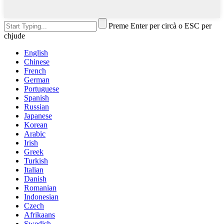
Preme Enter per circà o ESC per
chjude
English
Chinese
French
German
Portuguese
Spanish
Russian
Japanese
Korean
Arabic
Irish
Greek
Turkish
Italian
Danish
Romanian
Indonesian
Czech
Afrikaans
Swedish