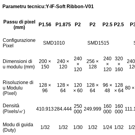
Parametru tecnicu:
Y
-IF-Soft Ribbon-V01
Passu di pixel
P1.56
P1.875
P2
P2
P2.5
P2.5
P
(mm)
Configurazione
SMD1010
SMD1515
Pixel
240
240
320
Dimensioni di
200 ×
240 ×
256 ×
240
×
×
×
u modulu (mm)
150
120
128
12
120
120
160
Risoluzione di
128 ×
128 ×
120
128 ×
96 ×
128
u Modulu
80 ×
96
64
× 60
64
48
× 64
(Pixel)
Densità
250
160
160
410.913
284.444
249.999
111.
(Pixels/㎡)
000
000
000
Modu di guida
1/32
1/32
1/30
1/32
1/24
1/32
1/
(Duty)