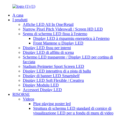
A casa
I prudutti
Affiche LED All In One/Retail
Narrow Pixel Pitch Videowall / Screen HD LED
Segnu di schermu LED fissu à l'esterno
Display LED à risparmiu energeticu à l'esterno
Front Mantene u Display LED
Display LED fissu per interni
Display LED di affittu di scena
Schermo LED trasparente / Display LED per cortina di
facciata
Stadium Perimeter Sport Screen LED
Display LED interattivu di a pista di ballu
Display di banner LED Smartshelf
Display LED Soft Flexible / Creativu
Display Modulu LED
Accessori Display LED
RISORSE
Videos
Plug playing poster led
Struttura di schermu LED standard di cornice di
visualizazione LED per u fondu di muru di video