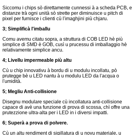
Siccomu i chips sò direttamente cunnessi à a scheda PCB, e
distanze trà ogni unità sò strette per diminuisce u pitch di
pixel per furnisce i clienti cù l'imaghjini più chjaru.
3; Simplificà l'imballu
Comu avemu citatu sopra, a struttura di COB LED hè più
simplice di SMD è GOB, cusì u prucessu di imballaggio hè
relativamente simplice ancu.
4; Livellu impermeable più altu
Cù u chip innovativu à bordu di u modulu incollatu, pò
prutegge bè u LED nantu à u modulu LED da l'acqua o
l'umidità.
5; Megliu Anti-collisione
Disegnu modulare speciale cù incollatura anti-collisione
capace di avè una funzione di prova di scossa, chì offre una
prutezzione ultra-alta per i LED in i diversi impatti.
6; Superà a prova di polvere.
Cù un altu rendiment di sigillatura di u novu materiale, u