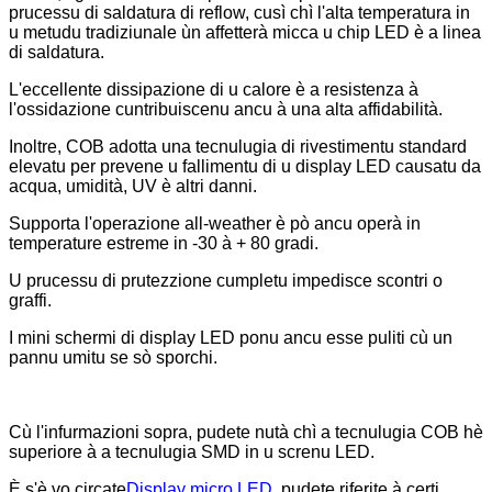
prucessu di saldatura di reflow, cusì chì l'alta temperatura in
u metudu tradiziunale ùn affetterà micca u chip LED è a linea
di saldatura.
L'eccellente dissipazione di u calore è a resistenza à
l'ossidazione cuntribuiscenu ancu à una alta affidabilità.
Inoltre, COB adotta una tecnulugia di rivestimentu standard
elevatu per prevene u fallimentu di u display LED causatu da
acqua, umidità, UV è altri danni.
Supporta l'operazione all-weather è pò ancu operà in
temperature estreme in -30 à + 80 gradi.
U prucessu di prutezzione cumpletu impedisce scontri o
graffi.
I mini schermi di display LED ponu ancu esse puliti cù un
pannu umitu se sò sporchi.
Cù l'infurmazioni sopra, pudete nutà chì a tecnulugia COB hè
superiore à a tecnulugia SMD in u screnu LED.
È s'è vo circate
Display micro LED
, pudete riferite à certi