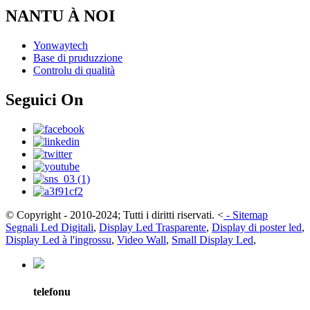
NANTU À NOI
Yonwaytech
Base di pruduzzione
Controlu di qualità
Seguici On
© Copyright - 2010-2024; Tutti i diritti riservati.
<
-
Sitemap
Segnali Led Digitali
,
Display Led Trasparente
,
Display di poster led
,
Display Led à l'ingrossu
,
Video Wall
,
Small Display Led
,
telefonu