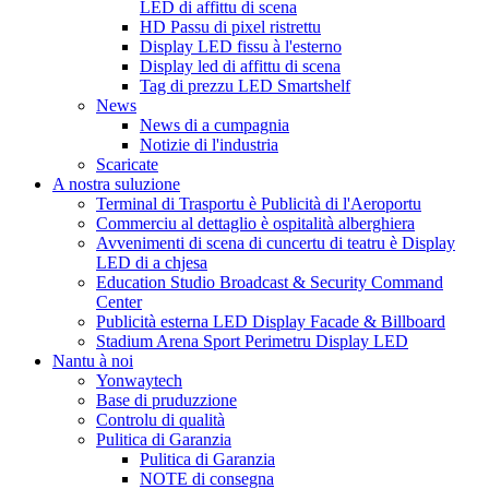
LED di affittu di scena
HD Passu di pixel ristrettu
Display LED fissu à l'esterno
Display led di affittu di scena
Tag di prezzu LED Smartshelf
News
News di a cumpagnia
Notizie di l'industria
Scaricate
A nostra suluzione
Terminal di Trasportu è Publicità di l'Aeroportu
Commerciu al dettaglio è ospitalità alberghiera
Avvenimenti di scena di cuncertu di teatru è Display
LED di a chjesa
Education Studio Broadcast & Security Command
Center
Publicità esterna LED Display Facade & Billboard
Stadium Arena Sport Perimetru Display LED
Nantu à noi
Yonwaytech
Base di pruduzzione
Controlu di qualità
Pulitica di Garanzia
Pulitica di Garanzia
NOTE di consegna