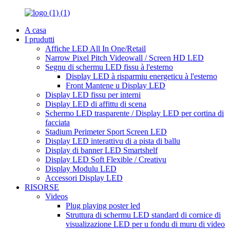
A casa
I prudutti
Affiche LED All In One/Retail
Narrow Pixel Pitch Videowall / Screen HD LED
Segnu di schermu LED fissu à l'esterno
Display LED à risparmiu energeticu à l'esterno
Front Mantene u Display LED
Display LED fissu per interni
Display LED di affittu di scena
Schermo LED trasparente / Display LED per cortina di
facciata
Stadium Perimeter Sport Screen LED
Display LED interattivu di a pista di ballu
Display di banner LED Smartshelf
Display LED Soft Flexible / Creativu
Display Modulu LED
Accessori Display LED
RISORSE
Videos
Plug playing poster led
Struttura di schermu LED standard di cornice di
visualizazione LED per u fondu di muru di video