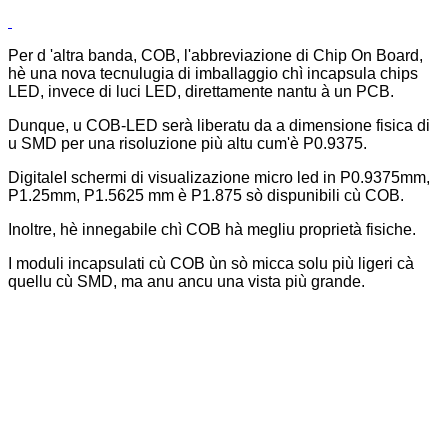
Per d 'altra banda, COB, l'abbreviazione di Chip On Board,
hè una nova tecnulugia di imballaggio chì incapsula chips
LED, invece di luci LED, direttamente nantu à un PCB.
Dunque, u COB-LED serà liberatu da a dimensione fisica di
u SMD per una risoluzione più altu cum'è P0.9375.
Digitale
I schermi di visualizazione micro led in P0.9375mm,
P1.25mm, P1.5625 mm è P1.875 sò dispunibili cù COB.
Inoltre, hè innegabile chì COB hà megliu proprietà fisiche.
I moduli incapsulati cù COB ùn sò micca solu più ligeri cà
quellu cù SMD, ma anu ancu una vista più grande.