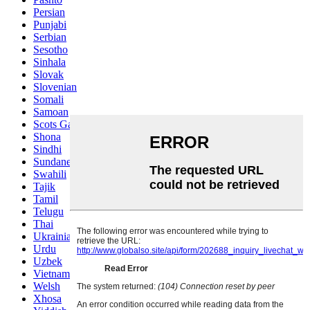
Persian
Punjabi
Serbian
Sesotho
Sinhala
Slovak
Slovenian
Somali
Samoan
Scots Gaelic
Shona
Sindhi
Sundanese
Swahili
Tajik
Tamil
Telugu
Thai
Ukrainian
Urdu
Uzbek
Vietnamese
Welsh
Xhosa