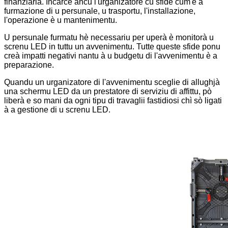
finanziaria. Incarce ancu l'urganizatore cù sfide cum'è a
furmazione di u persunale, u trasportu, l'installazione,
l'operazione è u mantenimentu.
U persunale furmatu hè necessariu per uperà è monitorà u
screnu LED in tuttu un avvenimentu. Tutte queste sfide ponu
creà impatti negativi nantu à u budgetu di l'avvenimentu è a
preparazione.
Quandu un urganizatore di l'avvenimentu sceglie di allughjà
una schermu LED da un prestatore di serviziu di affittu, pò
liberà e so mani da ogni tipu di travaglii fastidiosi chì sò ligati
à a gestione di u screnu LED.