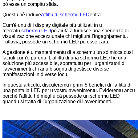
pò esse un compitu sfida.
Questu hè induve
Affittu di schermu LED
entra.
Cum'è unu di i display digitale più utilizati in u
mercatu,
schermu LED
pò aiutà à furnisce una sperienza di
visualizazione eccezziunale chì migliurà l'ingaghjamentu.
Tuttavia, pussede un schermu LED pò esse caru.
A gestione è u mantenimentu di a schermu ùn sò micca cusì
faciuli cum'è parenu. L'affittu di una schermu LED hè una
soluzione più accessibile, soprattuttu per l'urganizatori di
l'avvenimenti chì anu bisognu di gestisce diverse
manifestazioni in diverse locu.
In questu articulu, discuteremu i primi 5 benefici di l'affittu di
una pantalla LED per u vostru avvenimentu. Evideremu ancu
perchè l'affittu hè megliu cà pussede un schermu LED
quandu si tratta di l'urganizazione di l'avvenimenti.