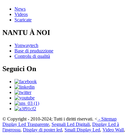
News
Videos
Scaricate
NANTU À NOI
Yonwaytech
Base di pruduzzione
Controlu di qualità
Seguici On
© Copyright - 2010-2024; Tutti i diritti riservati.
<
-
Sitemap
Display Led Trasparente
,
Segnali Led Digitali
,
Display Led à
l'ingrossu
,
Display di poster led
,
Small Display Led
,
Video Wall
,