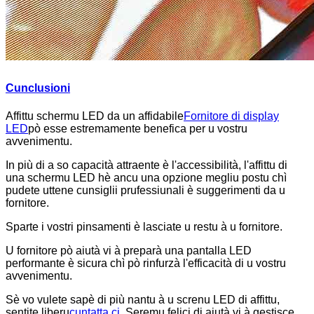
Cunclusioni
Affittu schermu LED da un affidabile
Fornitore di display
LED
pò esse estremamente benefica per u vostru
avvenimentu.
In più di a so capacità attraente è l'accessibilità, l'affittu di
una schermu LED hè ancu una opzione megliu postu chì
pudete uttene cunsiglii prufessiunali è suggerimenti da u
fornitore.
Sparte i vostri pinsamenti è lasciate u restu à u fornitore.
U fornitore pò aiutà vi à preparà una pantalla LED
performante è sicura chì pò rinfurzà l'efficacità di u vostru
avvenimentu.
Sè vo vulete sapè di più nantu à u screnu LED di affittu,
sentite liberu
cuntatta ci
. Seremu felici di aiutà vi à gestisce