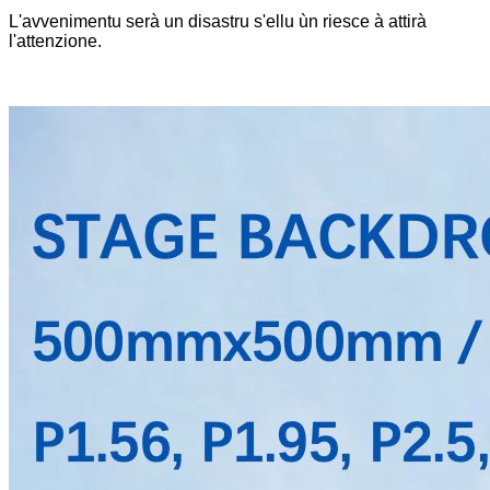
L'avvenimentu serà un disastru s'ellu ùn riesce à attirà
l'attenzione.