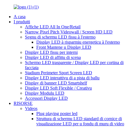
A casa
I prudutti
Affiche LED All In One/Retail
Narrow Pixel Pitch Videowall / Screen HD LED
Segnu di schermu LED fissu à l'esterno
Display LED à risparmiu energeticu à l'esterno
Front Mantene u Display LED
Display LED fissu per interni
Display LED di affittu di scena
Schermo LED trasparente / Display LED per cortina di
facciata
Stadium Perimeter Sport Screen LED
Display LED interattivu di a pista di ballu
Display di banner LED Smartshelf
Display LED Soft Flexible / Creativu
Display Modulu LED
Accessori Display LED
RISORSE
Videos
Plug playing poster led
Struttura di schermu LED standard di cornice di
visualizazione LED per u fondu di muru di video