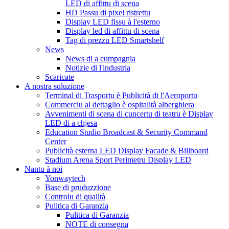
LED di affittu di scena
HD Passu di pixel ristrettu
Display LED fissu à l'esterno
Display led di affittu di scena
Tag di prezzu LED Smartshelf
News
News di a cumpagnia
Notizie di l'industria
Scaricate
A nostra suluzione
Terminal di Trasportu è Publicità di l'Aeroportu
Commerciu al dettaglio è ospitalità alberghiera
Avvenimenti di scena di cuncertu di teatru è Display
LED di a chjesa
Education Studio Broadcast & Security Command
Center
Publicità esterna LED Display Facade & Billboard
Stadium Arena Sport Perimetru Display LED
Nantu à noi
Yonwaytech
Base di pruduzzione
Controlu di qualità
Pulitica di Garanzia
Pulitica di Garanzia
NOTE di consegna