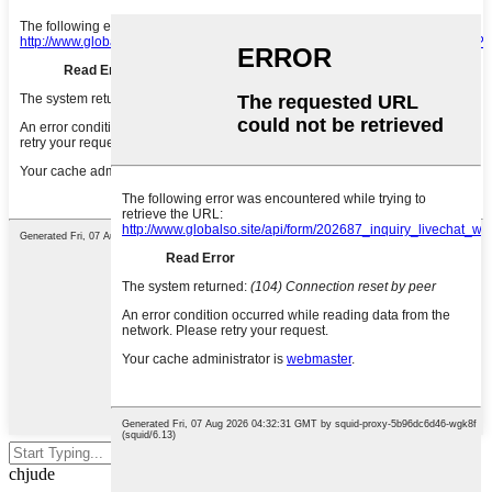
Preme Enter per circà o ESC per
chjude