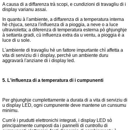
A causa di a diffarenza trà scopi, e cundizioni di travagliu di i
display varianu assai.
In quantu à l'ambiente, a diffarenza di a temperatura interna
hè chjuca, senza l'influenza di a pioggia, a neve o a luce
ultravioletta; a diferenza di temperatura esterna pò ghjunghje
à settanta gradi, cù influenza extra da u ventu, a pioggia è a
luce di u sole.
L'ambiente di travagliu hè un fattore impurtante chì affetta a
vita di serviziu di i display, perchè un ambiente duru
aggravarà l'anziane di i display led.
5. L'influenza di a temperatura di i cumpunenti
Per ghjunghje cumplettamente a durata di a vita di serviziu di
u display LED, ogni cumpunente deve mantene un cunsumu
minimu.
Cum'è i prudutti elettronichi integrati, i display LED sò
principalmente cumposti da i pannelli di cuntrollu di