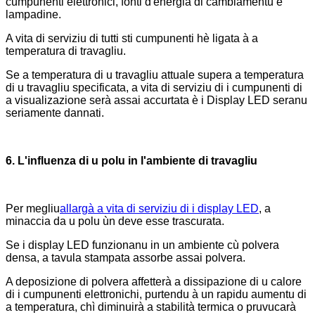
cumpunenti elettronici, fonti d'energia di cambiamentu è
lampadine.
A vita di serviziu di tutti sti cumpunenti hè ligata à a
temperatura di travagliu.
Se a temperatura di u travagliu attuale supera a temperatura
di u travagliu specificata, a vita di serviziu di i cumpunenti di
a visualizazione serà assai accurtata è i Display LED seranu
seriamente dannati.
6. L'influenza di u polu in l'ambiente di travagliu
Per megliu
allargà a vita di serviziu di i display LED
, a
minaccia da u polu ùn deve esse trascurata.
Se i display LED funzionanu in un ambiente cù polvera
densa, a tavula stampata assorbe assai polvera.
A deposizione di polvera affetterà a dissipazione di u calore
di i cumpunenti elettronichi, purtendu à un rapidu aumentu di
a temperatura, chì diminuirà a stabilità termica o pruvucarà