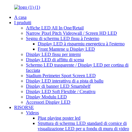
A casa
I prudutti
Affiche LED All In One/Retail
Narrow Pixel Pitch Videowall / Screen HD LED
Segnu di schermu LED fissu à l'esterno
Display LED à risparmiu energeticu à l'esterno
Front Mantene u Display LED
Display LED fissu per interni
Display LED di affittu di scena
Schermo LED trasparente / Display LED per cortina di
facciata
Stadium Perimeter Sport Screen LED
Display LED interattivu di a pista di ballu
Display di banner LED Smartshelf
Display LED Soft Flexible / Creativu
Display Modulu LED
Accessori Display LED
RISORSE
Videos
Plug playing poster led
Struttura di schermu LED standard di cornice di
visualizazione LED per u fondu di muru di video