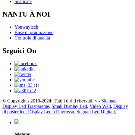
Scaricate
NANTU À NOI
Yonwaytech
Base di pruduzzione
Controlu di qualità
Seguici On
© Copyright - 2010-2024; Tutti i diritti riservati.
<
-
Sitemap
Display Led Trasparente
,
Small Display Led
,
Video Wall
,
Display
di poster led
,
Display Led à l'ingrossu
,
Segnali Led Digitali
,
telefonu