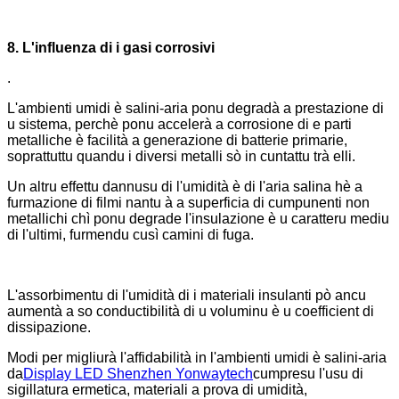
8. L'influenza di i gasi corrosivi
.
L'ambienti umidi è salini-aria ponu degradà a prestazione di
u sistema, perchè ponu accelerà a corrosione di e parti
metalliche è facilità a generazione di batterie primarie,
soprattuttu quandu i diversi metalli sò in cuntattu trà elli.
Un altru effettu dannusu di l'umidità è di l'aria salina hè a
furmazione di filmi nantu à a superficia di cumpunenti non
metallichi chì ponu degrade l'insulazione è u caratteru mediu
di l'ultimi, furmendu cusì camini di fuga.
L'assorbimentu di l'umidità di i materiali insulanti pò ancu
aumentà a so conductibilità di u voluminu è u coefficient di
dissipazione.
Modi per migliurà l'affidabilità in l'ambienti umidi è salini-aria
da
Display LED Shenzhen Yonwaytech
cumpresu l'usu di
sigillatura ermetica, materiali a prova di umidità,