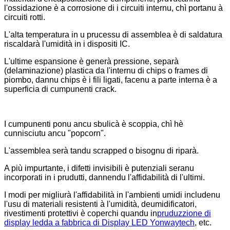
l'ossidazione è a corrosione di i circuiti internu, chì portanu à
circuiti rotti.
L'alta temperatura in u prucessu di assemblea è di saldatura
riscaldarà l'umidità in i dispositi IC.
L'ultime espansione è generà pressione, separà
(delaminazione) plastica da l'internu di chips o frames di
piombo, dannu chips è i fili ligati, facenu a parte interna è a
superficia di cumpunenti crack.
I cumpunenti ponu ancu sbulicà è scoppia, chì hè
cunnisciutu ancu "popcorn".
L'assemblea serà tandu scrapped o bisognu di riparà.
A più impurtante, i difetti invisibili è putenziali seranu
incorporati in i prudutti, dannendu l'affidabilità di l'ultimi.
I modi per migliurà l'affidabilità in l'ambienti umidi includenu
l'usu di materiali resistenti à l'umidità, deumidificatori,
rivestimenti protettivi è coperchi quandu in
pruduzzione di
display led
da a fabbrica di Display LED Yonwaytech
, etc.