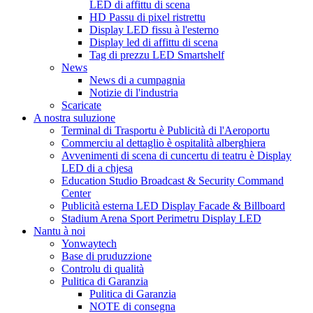
LED di affittu di scena
HD Passu di pixel ristrettu
Display LED fissu à l'esterno
Display led di affittu di scena
Tag di prezzu LED Smartshelf
News
News di a cumpagnia
Notizie di l'industria
Scaricate
A nostra suluzione
Terminal di Trasportu è Publicità di l'Aeroportu
Commerciu al dettaglio è ospitalità alberghiera
Avvenimenti di scena di cuncertu di teatru è Display
LED di a chjesa
Education Studio Broadcast & Security Command
Center
Publicità esterna LED Display Facade & Billboard
Stadium Arena Sport Perimetru Display LED
Nantu à noi
Yonwaytech
Base di pruduzzione
Controlu di qualità
Pulitica di Garanzia
Pulitica di Garanzia
NOTE di consegna