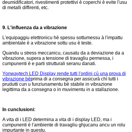
deumidificatori, rivestimenti protettivi è coperchi è evite l'usu
di metalli diffirenti, etc.
9. L'influenza da a vibrazione
L'equipaggiu elettronicu hè spessu sottumessu à l'impattu
ambientale è a vibrazione sottu usu è teste.
Quandu u stress meccanicu, causatu da a deviazione da a
vibrazione, supera a tensione di travagliu permessa, i
cumpunenti è e parti strutturali seranu danati.
Yonwaytech LED Display rende tutti l'ordini cù una prova di
vibrazione bè
prima di a consegna per assicurà chì tutti i
prudutti cun u funziunamentu bè stabile in vibrazione
legittima da a consegna o in muvimentu in a stallazione.
In cunclusioni:
A vita di i LED determina a vita di i display LED, ma i
cumpunenti è l'ambiente di travagliu ghjucanu ancu un rolu
impurtante in questu.