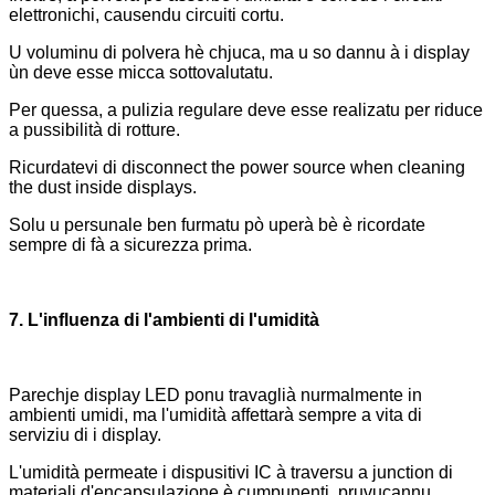
elettronichi, causendu circuiti cortu.
U voluminu di polvera hè chjuca, ma u so dannu à i display
ùn deve esse micca sottovalutatu.
Per quessa, a pulizia regulare deve esse realizatu per riduce
a pussibilità di rotture.
Ricurdatevi di disconnect the power source when cleaning
the dust inside displays.
Solu u persunale ben furmatu pò uperà bè è ricordate
sempre di fà a sicurezza prima.
7. L'influenza di l'ambienti di l'umidità
Parechje display LED ponu travaglià nurmalmente in
ambienti umidi, ma l'umidità affettarà sempre a vita di
serviziu di i display.
L'umidità permeate i dispusitivi IC à traversu a junction di
materiali d'encapsulazione è cumpunenti, pruvucannu