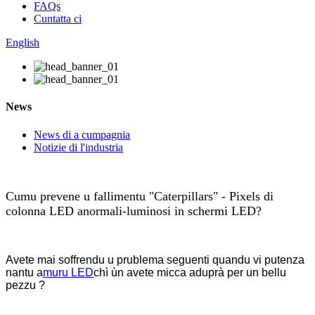
FAQs
Cuntatta ci
English
News
News di a cumpagnia
Notizie di l'industria
Cumu prevene u fallimentu "Caterpillars" - Pixels di
colonna LED anormali-luminosi in schermi LED?
Avete mai soffrendu u prublema seguenti quandu vi putenza
nantu a
muru LED
chì ùn avete micca aduprà per un bellu
pezzu ?