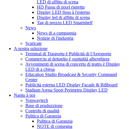
LED di affittu di scena
HD Passu di pixel ristrettu
Display LED fissu à l'esterno
Display led di affittu di scena
Tag di prezzu LED Smartshelf
News
News di a cumpagnia
Notizie di l'industria
Scaricate
A nostra suluzione
Terminal di Trasportu è Publicità di l'Aeroportu
Commerciu al dettaglio è ospitalità alberghiera
Avvenimenti di scena di cuncertu di teatru è Display
LED di a chjesa
Education Studio Broadcast & Security Command
Center
Publicità esterna LED Display Facade & Billboard
Stadium Arena Sport Perimetru Display LED
Nantu à noi
Yonwaytech
Base di pruduzzione
Controlu di qualità
Pulitica di Garanzia
Pulitica di Garanzia
NOTE di consegna