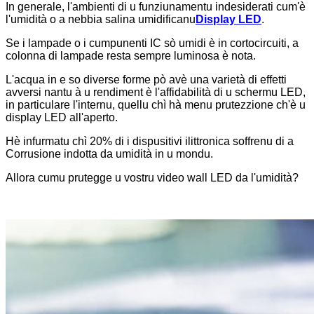
In generale, l'ambienti di u funziunamentu indesiderati cum'è
l'umidità o a nebbia salina umidificanu
Display LED
.
Se i lampade o i cumpunenti IC sò umidi è in cortocircuiti, a
colonna di lampade resta sempre luminosa è nota.
L'acqua in e so diverse forme pò avè una varietà di effetti
avversi nantu à u rendiment è l'affidabilità di u schermu LED,
in particulare l'internu, quellu chì hà menu prutezzione ch'è u
display LED all'aperto.
Hè infurmatu chì 20% di i dispusitivi ilittronica soffrenu di a
Corrusione indotta da umidità in u mondu.
Allora cumu prutegge u vostru video wall LED da l'umidità?