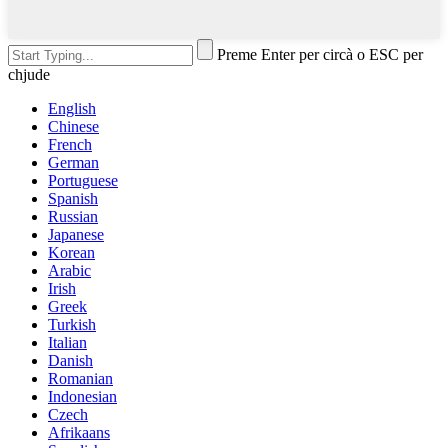
Preme Enter per circà o ESC per
chjude
English
Chinese
French
German
Portuguese
Spanish
Russian
Japanese
Korean
Arabic
Irish
Greek
Turkish
Italian
Danish
Romanian
Indonesian
Czech
Afrikaans