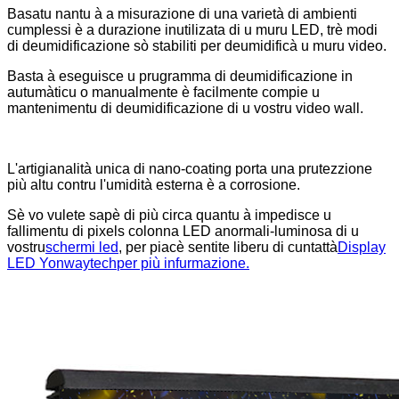
Basatu nantu à a misurazione di una varietà di ambienti
cumplessi è a durazione inutilizata di u muru LED, trè modi
di deumidificazione sò stabiliti per deumidificà u muru video.
Basta à eseguisce u prugramma di deumidificazione in
autumàticu o manualmente è facilmente compie u
mantenimentu di deumidificazione di u vostru video wall.
L'artigianalità unica di nano-coating porta una prutezzione
più altu contru l'umidità esterna è a corrosione.
Sè vo vulete sapè di più circa quantu à impedisce u
fallimentu di pixels colonna LED anormali-luminosa di u
vostru
schermi led
, per piacè sentite liberu di cuntattà
Display
LED Yonwaytech
per più infurmazione.