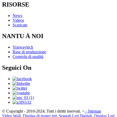
RISORSE
News
Videos
Scaricate
NANTU À NOI
Yonwaytech
Base di pruduzzione
Controlu di qualità
Seguici On
© Copyright - 2010-2024; Tutti i diritti riservati.
<
-
Sitemap
Video Wall
,
Display di poster led
,
Segnali Led Digitali
,
Display Led