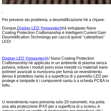
Per prevene stu prublema, a deumidificazione hè a chjave.
Dunque,
Display LED Yonwaytech
hà sviluppatu Nano
Coating Protection Craftsmanship è Intelligent Current Gain
Deumidification Technology per caccià questi "caterpillars"
LED!
Display LED Yonwaytech
U Nano Coating Protection
Craftsmanship hè applicatu in un ambiente di plasma senza
polvera, induve i moduli ponu esse rivestiti cù materiali nano
polimeri avanzati si riuniscenu per furmà un revestimentu
densu è protettivu nantu à a superficia di u pannellu LED per
prutege e lampade è i cumpunenti nantu à a scheda PCBA in
tuttu. .
U revestimentu nano presenta solu 20 nanometri, ma porta
una alta prutezzione IPX5 per a superficia di u screnu, è
agisce cum'è un vestitu di prutezzione per impedisce chì i