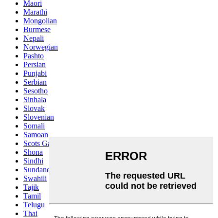
Maori
Marathi
Mongolian
Burmese
Nepali
Norwegian
Pashto
Persian
Punjabi
Serbian
Sesotho
Sinhala
Slovak
Slovenian
Somali
Samoan
Scots Gaelic
Shona
Sindhi
Sundanese
Swahili
Tajik
Tamil
Telugu
Thai