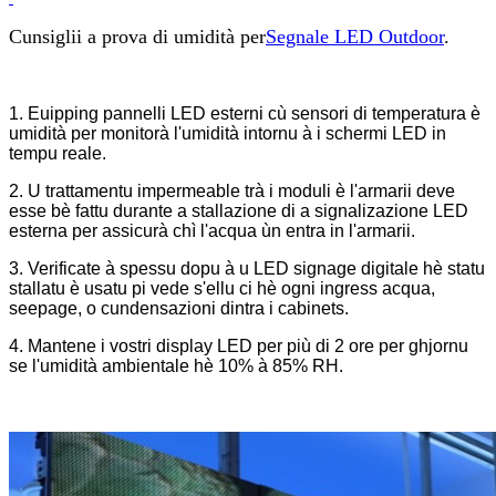
Cunsiglii a prova di umidità per
Segnale LED Outdoor
.
1. Euipping pannelli LED esterni cù sensori di temperatura è
umidità per monitorà l'umidità intornu à i schermi LED in
tempu reale.
2. U trattamentu impermeable trà i moduli è l'armarii deve
esse bè fattu durante a stallazione di a signalizazione LED
esterna per assicurà chì l'acqua ùn entra in l'armarii.
3. Verificate à spessu dopu à u LED signage digitale hè statu
stallatu è usatu pi vede s'ellu ci hè ogni ingress acqua,
seepage, o cundensazioni dintra i cabinets.
4. Mantene i vostri display LED per più di 2 ore per ghjornu
se l'umidità ambientale hè 10% à 85% RH.