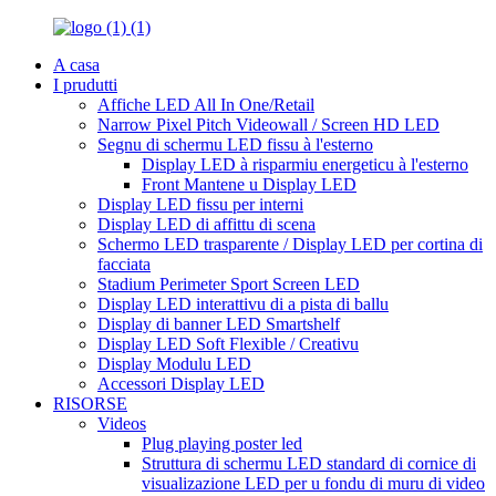
A casa
I prudutti
Affiche LED All In One/Retail
Narrow Pixel Pitch Videowall / Screen HD LED
Segnu di schermu LED fissu à l'esterno
Display LED à risparmiu energeticu à l'esterno
Front Mantene u Display LED
Display LED fissu per interni
Display LED di affittu di scena
Schermo LED trasparente / Display LED per cortina di
facciata
Stadium Perimeter Sport Screen LED
Display LED interattivu di a pista di ballu
Display di banner LED Smartshelf
Display LED Soft Flexible / Creativu
Display Modulu LED
Accessori Display LED
RISORSE
Videos
Plug playing poster led
Struttura di schermu LED standard di cornice di
visualizazione LED per u fondu di muru di video