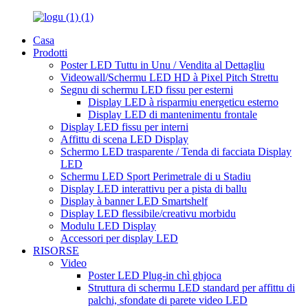
Casa
Prodotti
Poster LED Tuttu in Unu / Vendita al Dettagliu
Videowall/Schermu LED HD à Pixel Pitch Strettu
Segnu di schermu LED fissu per esterni
Display LED à risparmiu energeticu esterno
Display LED di mantenimentu frontale
Display LED fissu per interni
Affittu di scena LED Display
Schermo LED trasparente / Tenda di facciata Display
LED
Schermu LED Sport Perimetrale di u Stadiu
Display LED interattivu per a pista di ballu
Display à banner LED Smartshelf
Display LED flessibile/creativu morbidu
Modulu LED Display
Accessori per display LED
RISORSE
Video
Poster LED Plug-in chì ghjoca
Struttura di schermu LED standard per affittu di
palchi, sfondate di parete video LED