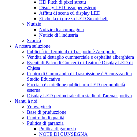
HD Pitch di pixel strettu
Display LED fissu per esterni
Affittu di scena cù display LED
Etichetta di prezzu LED Smartshelf
Nutizie
Nutizie di a cumpagnia
Nutizie di l'industria
Scaricà
A nostra suluzione
Publicità in Terminal di Trasportu è Aeroportu
Vendita al dettaglio cummerciale è ospitalità alberghiera
Eventi di Palcu di Cuncerti di Teatru è Display LED di
Chjesa
Centru di Cummandu di Trasmissione è Sicurezza di u
Studio Educativu
Facciata è cartellone publicitariu LED per publicità
esterna
Display LED perimetrale di u stadiu di l'arena sportiva
Nantu à noi
Yonwaytech
Base di pruduzzione
Cuntrollu di qualità
Pulitica di garanzia
Pulitica di garanzia
NOTE DI CUNSEGNA