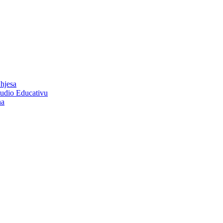
Chjesa
tudio Educativu
na