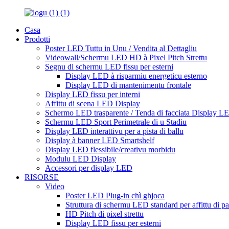
Casa
Prodotti
Poster LED Tuttu in Unu / Vendita al Dettagliu
Videowall/Schermu LED HD à Pixel Pitch Strettu
Segnu di schermu LED fissu per esterni
Display LED à risparmiu energeticu esterno
Display LED di mantenimentu frontale
Display LED fissu per interni
Affittu di scena LED Display
Schermo LED trasparente / Tenda di facciata Display L
Schermu LED Sport Perimetrale di u Stadiu
Display LED interattivu per a pista di ballu
Display à banner LED Smartshelf
Display LED flessibile/creativu morbidu
Modulu LED Display
Accessori per display LED
RISORSE
Video
Poster LED Plug-in chì ghjoca
Struttura di schermu LED standard per affittu di p
HD Pitch di pixel strettu
Display LED fissu per esterni