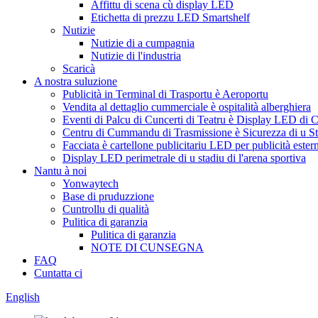
Affittu di scena cù display LED
Etichetta di prezzu LED Smartshelf
Nutizie
Nutizie di a cumpagnia
Nutizie di l'industria
Scaricà
A nostra suluzione
Publicità in Terminal di Trasportu è Aeroportu
Vendita al dettaglio cummerciale è ospitalità alberghiera
Eventi di Palcu di Cuncerti di Teatru è Display LED di 
Centru di Cummandu di Trasmissione è Sicurezza di u S
Facciata è cartellone publicitariu LED per publicità ester
Display LED perimetrale di u stadiu di l'arena sportiva
Nantu à noi
Yonwaytech
Base di pruduzzione
Cuntrollu di qualità
Pulitica di garanzia
Pulitica di garanzia
NOTE DI CUNSEGNA
FAQ
Cuntatta ci
English